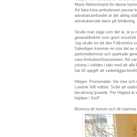
Maria Wetterstrand för denna famös
Att bara köra ambulansen passar br
advokatsamfundet är det aldrig ställ
advokatarvode beror på felräkning.
Skulle man säga som det är, är ju 
generaldirektör som grovt misskött 
Jag skulle tro att den Folkrörelse 
Säkerligen kommer en stor del av s
partimedlemmar och sparkade gener
vara Ambulansförarunionen. Att vara
yrkena i världen i takt med att all
har till uppgift att vederlägga=bortf
Helgen. Promenader. Var inne och 
Lundvik höll måttet. Svårt att und
bevakning lysande. Per Hägred är e
höjdare i SmP.
Blomma till honom och till mamma s