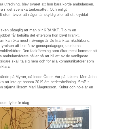
a utredning, blev svaret att hon bara körde ambulansen.
a i det svenska tänkesättet. Och enligt
t utom tvivel att någon är skyldig eller att ett kryddat
risken påtaglig att man blir KRÄNKT. T o m en
jobbet får behålla det eftersom hon blivit kränkt.
som kan öka mest i Sverige är De kränktas riksförbund.
tyrelsen att bestå av genuspedagoger, uteslutna
aldirektörer. Den fackförening som ökar mest kommer att
 ambulansförare håller på att bli ett av de vanligaste
a krigare skall ta sig hem och för alla kommunikatörer som
örklara.
vände på Myran, då ledde Öster. Var på Lakers. Men John
vika att inte ge honom 2019 års hedersbelöning. SmP:s
n stjärna liksom Mari Magnusson. Kultur och nöje är en
om fyller år idag.