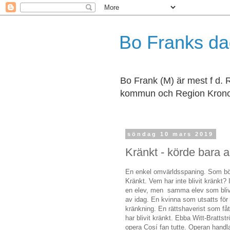
Bo Franks d
Bo Frank (M) är mest f d.
kommun och Region Krono
söndag 10 mars 2019
Kränkt - körde bara
En enkel omvärldsspaning. Som bör
Kränkt. Vem har inte blivit kränkt? I
en elev, men samma elev som blivit 
av idag. En kvinna som utsatts för 
kränkning. En rättshaverist som fått
har blivit kränkt. Ebba Witt-Bratts
opera Cosí fan tutte. Operan handl