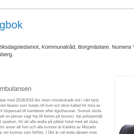
agbok
 Riksdagsledamot, Kommunalråd, Borgmästare. Numera "van
berg.
 ambulansen
jar med 2018/2019 års mest missbrukade ord i vårt land.
nte läraren som hotats till livet och blivit kallad för hora av
förpassad till korridoren efter ligistfasoner. Svensk skola
att en person sagt hej till henne på bussen, har polisanmält
 sparken, för att alla andra på jobbet hotat med att sluta,
tröm anser att hon och alla kvinnor är kränkta av Mozarts
ar om kvinnor som förförs. ( Det är väl enda gången man