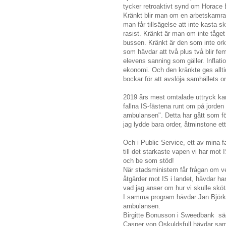
tycker retroaktivt synd om Horace
Kränkt blir man om en arbetskamrat
man får tillsägelse att inte kasta 
rasist. Kränkt är man om inte tåget
bussen. Kränkt är den som inte orkar
som hävdar att två plus två blir fem
elevens sanning som gäller. Inflat
ekonomi. Och den kränkte ges alltid
bockar för att avslöja samhällets or
2019 års mest omtalade uttryck kan
fallna IS-fästena runt om på jorden 
ambulansen". Detta har gått som föl
jag lydde bara order, åtminstone e
Och i Public Service, ett av mina fa
till det starkaste vapen vi har mot 
och be som stöd!
När stadsministern får frågan om
åtgärder mot IS i landet, hävdar ha
vad jag anser om hur vi skulle sköta
I samma program hävdar Jan Björkl
ambulansen.
Birgitte Bonusson i Sweedbank säg
Casper von Oskuldsfull hävdar samm