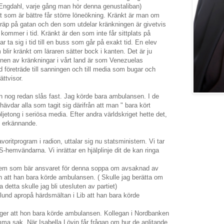
 Engdahl, varje gång man hör denna genustaliban)
 som är bättre får större löneökning. Kränkt är man om
skräp på gatan och den som utdelar kränkningen är givetvis
 kommer i tid. Kränkt är den som inte får sittplats på
 ta sig i tid till en buss som går på exakt tid. En elev
 blir kränkt om läraren sätter bock i kanten. Det är ju
ionen av kränkningar i vårt land är som Venezuelas
 företräde till sanningen och till media som bugar och
ättvisor.
 nog redan slås fast. Jag körde bara ambulansen. I de
hävdar alla som tagit sig därifrån att man " bara kört
jetong i seriösa media. Efter andra världskriget hette det,
tt erkännande.
voritprogram i radion, uttalar sig nu statsministern. Vi tar
IS-hemvändarna. Vi inrättar en hjälplinje dit de kan ringa
 vem som bär ansvaret för denna soppa om avsaknad av
n att han bara körde ambulansen. ( Skulle jag berätta om
 detta skulle jag bli utesluten av partiet)
und apropå härdsmältan i Lib att han bara körde
er att hon bara körde ambulansen. Kollegan i Nordbanken
a sak. När Isabella Lövin får frågan om hur de anlitande